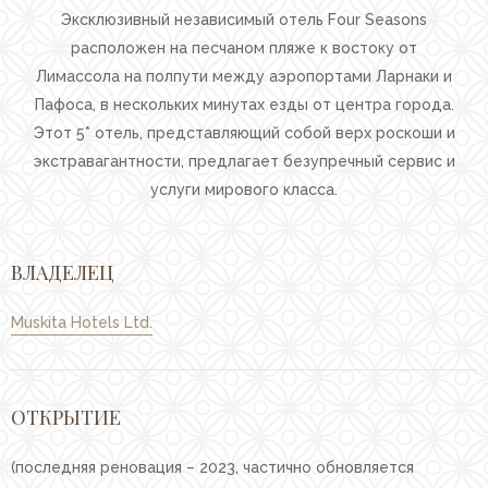
Галерея
Эксклюзивный независимый отель Four Seasons
расположен на песчаном пляже к востоку от
Инфраструктура
Лимассола на полпути между аэропортами Ларнаки и
Семейный отдых
Пафоса, в нескольких минутах езды от центра города.
Конференции
Этот 5* отель, представляющий собой верх роскоши и
экстравагантности, предлагает безупречный сервис и
Свадьбы
услуги мирового класса.
Experiences
Корпоратиные
ВЛАДЕЛЕЦ
привилегии
Gift cards
Muskita Hotels Ltd.
Почта
Careers
ОТКРЫТИЕ
(последняя реновация – 2023, частично обновляется
Follow us