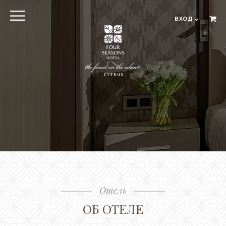
МЕНЮ
ВХОД
EN
RU
ЗАКРЫТЬ
Вход
Онлайн регистрация в
отеле
Oтель
Расположение
Hомера
The Residences
Отель
Pестораны и бары
ОБ ОТЕЛЕ
Spa