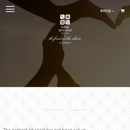
МЕНЮ
ВХОД
EN
RU
ЗАКРЫТЬ
Вход
Онлайн регистрация в
отеле
Oтель
Расположение
Hомера
The Residences
Pестораны и бары
Spa
The content (id 1030) has not been set up.