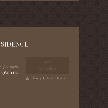
ESIDENCE
NOT
e per night
AVAILABLE
 1,600.00
Min. 4 nights for this rate.