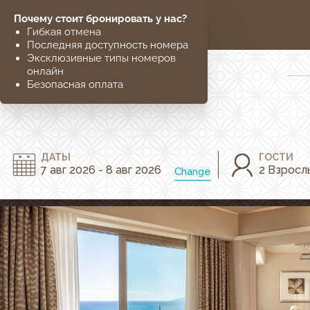
МЕНЮ
ЗАКРЫТЬ
Oтель
Расположение
ДАТЫ
ГОСТИ
7 авг 2026 - 8 авг 2026
2 Взрослы
Change
Hомера
The Residences
Pестораны и бары
Spa
Галерея
Инфраструктура