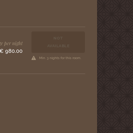
NOT
e per night
AVAILABLE
€ 980.00
Min. 3 nights for this room.