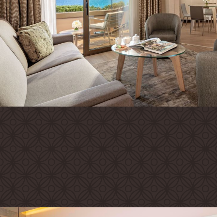
Семейный отдых
Конференции
Свадьбы
Experiences
Корпоратиные привилегии
Gift cards
Почта
Careers
Социальные сети