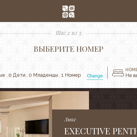
Шаг 2 из 3
ВЫБЕРИТЕ НОМЕР
НОМЕ
е . 0 Дети . 0 Младенцы . 1 Номер
Не в
Change
Люкс
EXECUTIVE PENT