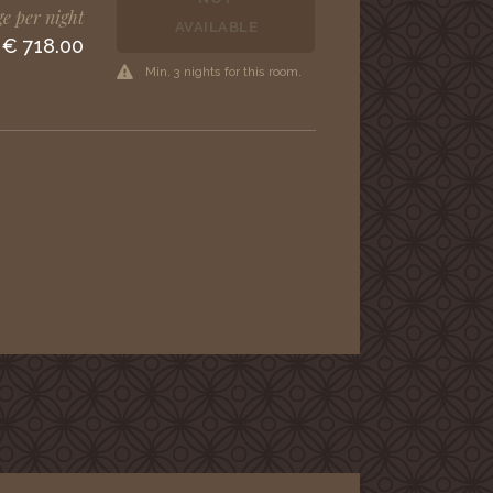
e per night
AVAILABLE
€ 718.00
Min. 3 nights for this room.