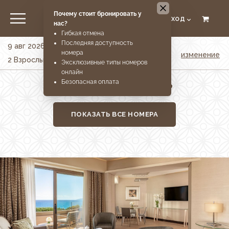
МЕНЮ
ВХОД
EN
RU
ЗАКРЫТЬ
9 авг 2026 - 10 авг 2026
Вход
изменение
2 Взрослые . 0 Дети . 0 Младенцы . 1 Номер
Онлайн регистрация в
отеле
ВЫБЕРИТЕ НОМЕР
ПОКАЗАТЬ ВСЕ НОМЕРА
Oтель
Расположение
Hомера
The Residences
Pестораны и бары
Spa