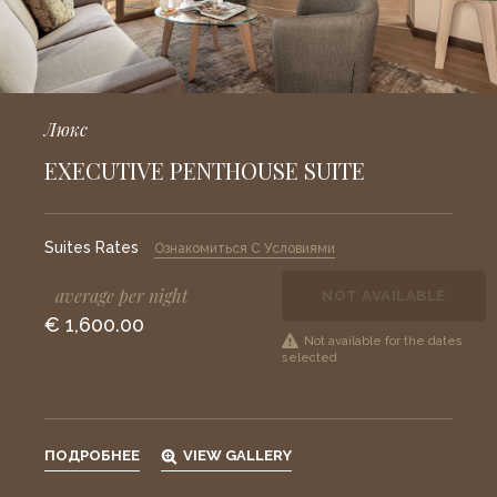
Галерея
Инфраструктура
Семейный отдых
Люкс
Конференции
EXECUTIVE PENTHOUSE SUITE
Свадьбы
Experiences
Suites Rates
Ознакомиться С Условиями
Корпоратиные
привилегии
average per night
NOT AVAILABLE
€ 1,600.00
Gift cards
Not available for the dates
selected
Почта
Careers
ПОДРОБНЕЕ
VIEW GALLERY
Социальные сети