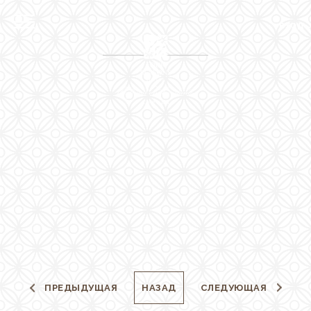
МЕНЮ
ВХОД
EN
RU
ЗАКРЫТЬ
Вход
Онлайн регистрация в
отеле
Oтель
Расположение
Hомера
The Residences
Pестораны и бары
ПРЕДЫДУЩАЯ
НАЗАД
СЛЕДУЮЩАЯ
Spa