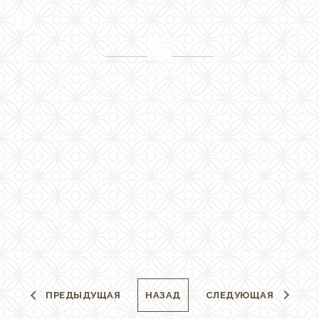
МЕНЮ
ВХОД
EN
RU
ЗАКРЫТЬ
Вход
Онлайн регистрация в
отеле
Oтель
Расположение
Hомера
The Residences
Pестораны и бары
ПРЕДЫДУЩАЯ
НАЗАД
СЛЕДУЮЩАЯ
Spa